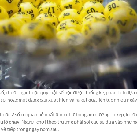
ố, chuỗi logic hoặc quy luật số học được thống kê, phân tích dựa
số, hoặc một dạng cầu xuất hiện và ra kết quả liên tục nhiều ngày
, hoặc 2 số có quan hệ nhất định như bóng âm dương, lô kép, lô rơi
u lô chạy
. Người chơi theo trường phái soi cầu sẽ dựa vào nhữn
 về tiếp trong ngày hôm sau.