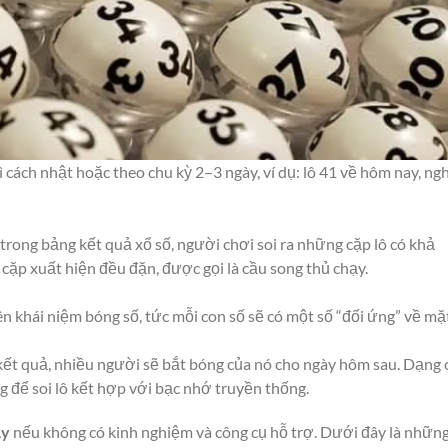
cách nhật hoặc theo chu kỳ 2–3 ngày, ví dụ: lô 41 về hôm nay, ngh
 trong bảng kết quả xổ số, người chơi soi ra những cặp lô có khả
cặp xuất hiện đều đặn, được gọi là cầu song thủ chạy.
khái niệm bóng số, tức mỗi con số sẽ có một số “đối ứng” về mặ
 kết quả, nhiều người sẽ bắt bóng của nó cho ngày hôm sau. Dạng 
g để soi lô kết hợp với bạc nhớ truyền thống.
ạy
nếu không có kinh nghiệm và công cụ hỗ trợ. Dưới đây là nhữn