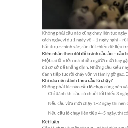
Không phải cầu nào cũng chạy liên tục ngà
cách ngày, ví dụ 1 ngày về – 1 ngày nghỉ – rồi
bắt được chính xác, cần đối chiếu dữ liệu t
Kiên nhẫn theo dõi để tránh cầu ảo – cầu 
Một sai lầm lớn mà nhiều người mới hay gặp 
đủ cơ sở để khẳng định. Những cầu kiểu này r
đánh tiếp tục rồi cháy vốn vì tâm lý gỡ gạc. 
Khi nào nên đánh theo cầu lô chạy?
Không phải lúc nào
cầu lô chạy
cũng nên và
Chỉ đánh khi cầu có chuỗi tối thiểu 3 ngày
Nếu cầu vừa mới chạy 1–2 ngày thì nên 
Nếu
cầu lô chạy
liên tiếp 4–5 ngày, thì 
Kết luận
Cầu lô chạy
là một công cụ lợi hại giúp ngư