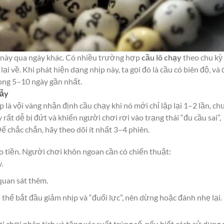
y này qua ngày khác. Có nhiều trường hợp
cầu lô chạy
theo chu kỳ
 lại về. Khi phát hiện dạng nhịp này, ta gọi đó là cầu có biên độ, và
rong 5–10 ngày gần nhất.
bẫy
là vội vàng nhận định cầu chạy khi nó mới chỉ lặp lại 1–2 lần, ch
ất dễ bị đứt và khiến người chơi rơi vào trạng thái “đu cầu sai”,
Để chắc chắn, hãy theo dõi ít nhất 3–4 phiên.
o tiền. Người chơi khôn ngoan cần có chiến thuật:
.
quan sát thêm.
có thể bắt đầu giảm nhịp và “đuối lực”, nên dừng hoặc đánh nhẹ lại.
ời chơi phân tích và tăng xác suất trúng số, nếu biết cách sử dụng