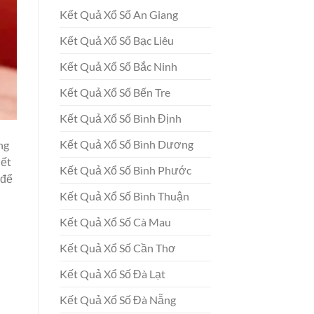
Kết Quả Xổ Số An Giang
Kết Quả Xổ Số Bạc Liêu
Kết Quả Xổ Số Bắc Ninh
Kết Quả Xổ Số Bến Tre
Kết Quả Xổ Số Bình Định
Kết Quả Xổ Số Bình Dương
ng
iết
Kết Quả Xổ Số Bình Phước
 để
Kết Quả Xổ Số Bình Thuận
Kết Quả Xổ Số Cà Mau
Kết Quả Xổ Số Cần Thơ
Kết Quả Xổ Số Đà Lạt
Kết Quả Xổ Số Đà Nẵng